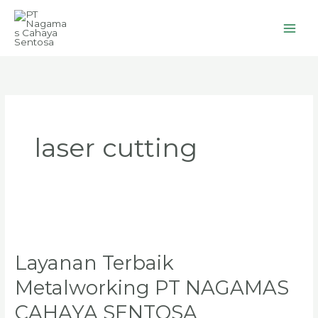
Skip
to
content
laser cutting
Layanan
Terbaik
Layanan Terbaik
Metalworking
PT
Metalworking PT NAGAMAS
NAGAMAS
CAHAYA SENTOSA
CAHAYA